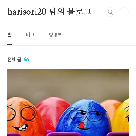
본문 바로가기
harisori20 님의 블로그
홈
태그
방명록
전체 글
66