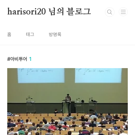
본문 바로가기
harisori20 님의 블로그
홈
태그
방명록
아비투어
1