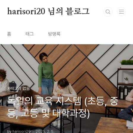
본문 바로가기
harisori20 님의 블로그
홈
태그
방명록
카테고리 없음
독일의 교육 시스템 (초등, 중
등, 고등 및 대학과정)
by harisori20
2025. 2. 5.